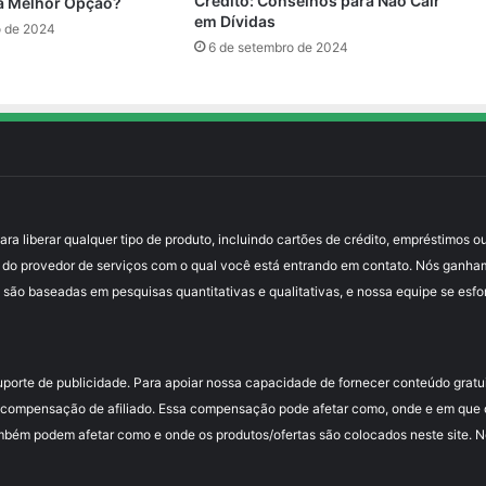
Crédito: Conselhos para Não Cair
 a Melhor Opção?
em Dívidas
o de 2024
6 de setembro de 2024
 liberar qualquer tipo de produto, incluindo cartões de crédito, empréstimos ou
 do provedor de serviços com o qual você está entrando em contato. Nós ganha
 são baseadas em pesquisas quantitativas e qualitativas, e nossa equipe se esfo
uporte de publicidade. Para apoiar nossa capacidade de fornecer conteúdo grat
compensação de afiliado. Essa compensação pode afetar como, onde e em que or
mbém podem afetar como e onde os produtos/ofertas são colocados neste site. Nós