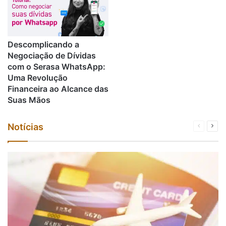
Descomplicando a
Negociação de Dívidas
com o Serasa WhatsApp:
Uma Revolução
Financeira ao Alcance das
Suas Mãos
Notícias
Página
Próx
anterior
pági