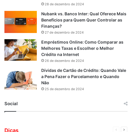
28 de dezembro de 2024
Nubank vs. Banco Inter: Qual Oferece Mais
Benefícios para Quem Quer Controlar as
Finanças?
27 de dezembro de 2024
Empréstimos Online: Como Comparar as
Melhores Taxas e Escolher o Melhor
Crédito na Internet
26 de dezembro de 2024
Dívidas de Cartão de Crédito: Quando Vale
a Pena Fazer o Parcelamento e Quando
Não
25 de dezembro de 2024
Social
Cartão IPIRANGA: Conheça todas as
informações sobre este cartão por meio do
programa de descontos, que pode fornecer
Cartões de Crédito para Negativados: Como
Dicas
Página
Próx