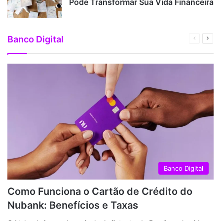
Pode Transformar Sua Vida Financeira
Banco Digital
Página
Próx
anterior
pági
Banco Digital
Como Funciona o Cartão de Crédito do
Nubank: Benefícios e Taxas