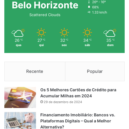
Belo Horizonte
26º - 16º
68%
1.33 km/h
Scattered Clouds
26
27
32
34
35
℃
℃
℃
℃
℃
qua
qui
sex
sáb
dom
Recente
Popular
Os 5 Melhores Cartões de Crédito para
Acumular Milhas em 2024
29 de dezembro de 2024
Financiamento Imobiliário: Bancos vs.
Plataformas Digitais – Qual a Melhor
Alternativa?