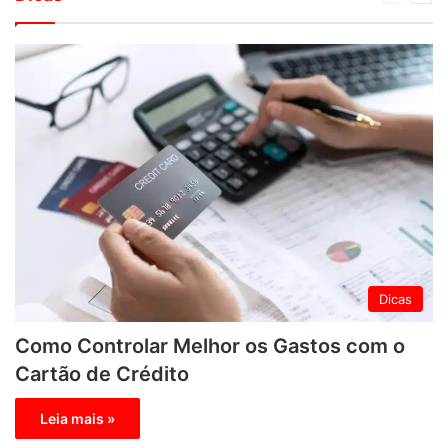
descontos em combustível
Funciona a Análise de Crédito
anterior
pági
Notícias
Cartão de Crédito
Dicas
Como Controlar Melhor os Gastos com o
Cartão de Crédito
Leia mais »