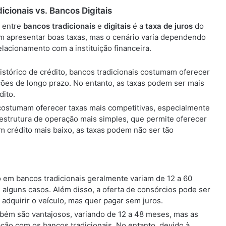
cionais vs. Bancos Digitais
 entre
bancos tradicionais
e
digitais
é a
taxa de juros
do
m apresentar boas taxas, mas o cenário varia dependendo
relacionamento com a instituição financeira.
istórico de crédito, bancos tradicionais costumam oferecer
ções de longo prazo. No entanto, as taxas podem ser mais
dito.
s costumam oferecer taxas mais competitivas, especialmente
à estrutura de operação mais simples, que permite oferecer
m crédito mais baixo, as taxas podem não ser tão
 em bancos tradicionais geralmente variam de 12 a 60
alguns casos. Além disso, a oferta de consórcios pode ser
adquirir o veículo, mas quer pagar sem juros.
bém são vantajosos, variando de 12 a 48 meses, mas as
ão com os bancos tradicionais. No entanto, devido à