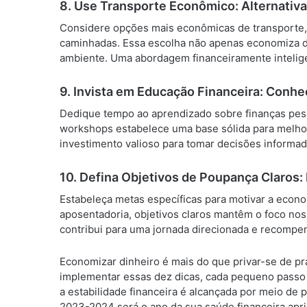
8.
Use Transporte Econômico: Alternativ
Considere opções mais econômicas de transporte, c
caminhadas. Essa escolha não apenas economiza 
ambiente. Uma abordagem financeiramente inteligen
9.
Invista em Educação Financeira: Conh
Dedique tempo ao aprendizado sobre finanças pessoa
workshops estabelece uma base sólida para melhora
investimento valioso para tomar decisões informad
10.
Defina Objetivos de Poupança Claros
Estabeleça metas específicas para motivar a econ
aposentadoria, objetivos claros mantêm o foco nos
contribui para uma jornada direcionada e recompe
Economizar dinheiro é mais do que privar-se de pra
implementar essas dez dicas, cada pequeno passo 
a estabilidade financeira é alcançada por meio d
2023-2024 será o ano da sua saúde financeira apr