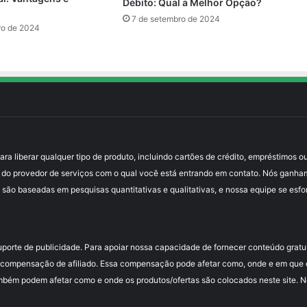
Débito: Qual a Melhor Opção?
7 de setembro de 2024
ro de 2024
 liberar qualquer tipo de produto, incluindo cartões de crédito, empréstimos ou
 do provedor de serviços com o qual você está entrando em contato. Nós ganha
 são baseadas em pesquisas quantitativas e qualitativas, e nossa equipe se esfo
uporte de publicidade. Para apoiar nossa capacidade de fornecer conteúdo grat
compensação de afiliado. Essa compensação pode afetar como, onde e em que or
mbém podem afetar como e onde os produtos/ofertas são colocados neste site. Nós