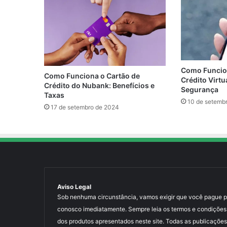
Como Funcion
Como Funciona o Cartão de
Crédito Virtu
Crédito do Nubank: Benefícios e
Segurança
Taxas
10 de setemb
17 de setembro de 2024
Aviso Legal
Sob nenhuma circunstância, vamos exigir que você pague para
conosco imediatamente. Sempre leia os termos e condições
dos produtos apresentados neste site. Todas as publicações