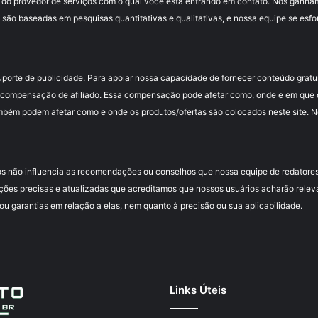
 do provedor de serviços com o qual você está entrando em contato. Nós ganha
 são baseadas em pesquisas quantitativas e qualitativas, e nossa equipe se esfo
uporte de publicidade. Para apoiar nossa capacidade de fornecer conteúdo grat
compensação de afiliado. Essa compensação pode afetar como, onde e em que or
mbém podem afetar como e onde os produtos/ofertas são colocados neste site. Nós
s não influencia as recomendações ou conselhos que nossa equipe de redatores
ções precisas e atualizadas que acreditamos que nossos usuários acharão relev
 garantias em relação a elas, nem quanto à precisão ou sua aplicabilidade.
Links Úteis