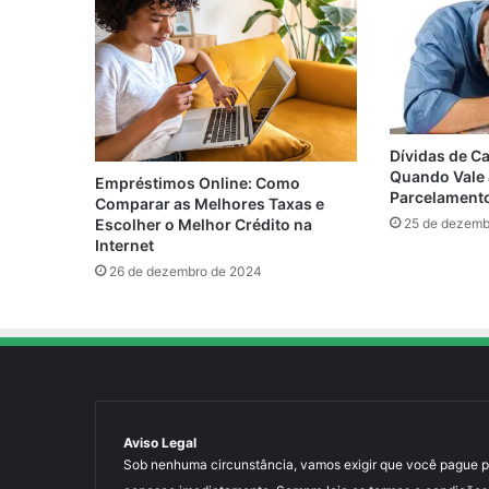
Dívidas de Ca
Quando Vale 
Empréstimos Online: Como
Parcelament
Comparar as Melhores Taxas e
Escolher o Melhor Crédito na
25 de dezemb
Internet
26 de dezembro de 2024
Aviso Legal
Sob nenhuma circunstância, vamos exigir que você pague para