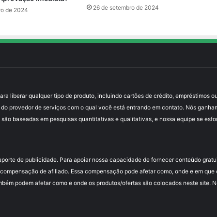
26 de setembro de 2024
ro de 2024
 liberar qualquer tipo de produto, incluindo cartões de crédito, empréstimos ou
 do provedor de serviços com o qual você está entrando em contato. Nós ganha
 são baseadas em pesquisas quantitativas e qualitativas, e nossa equipe se esfo
uporte de publicidade. Para apoiar nossa capacidade de fornecer conteúdo grat
compensação de afiliado. Essa compensação pode afetar como, onde e em que or
mbém podem afetar como e onde os produtos/ofertas são colocados neste site. Nós