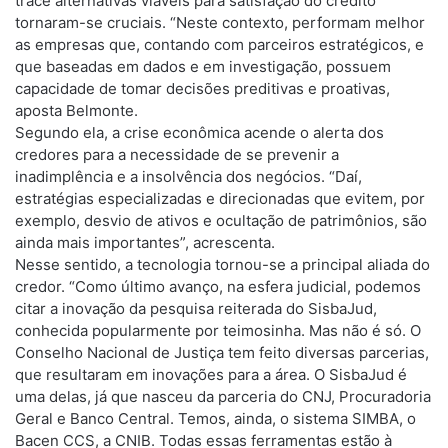
trace alternativas viáveis para satisfação do crédito
tornaram-se cruciais. “Neste contexto, performam melhor
as empresas que, contando com parceiros estratégicos, e
que baseadas em dados e em investigação, possuem
capacidade de tomar decisões preditivas e proativas,
aposta Belmonte.
Segundo ela, a crise econômica acende o alerta dos
credores para a necessidade de se prevenir a
inadimplência e a insolvência dos negócios. “Daí,
estratégias especializadas e direcionadas que evitem, por
exemplo, desvio de ativos e ocultação de patrimônios, são
ainda mais importantes”, acrescenta.
Nesse sentido, a tecnologia tornou-se a principal aliada do
credor. “Como último avanço, na esfera judicial, podemos
citar a inovação da pesquisa reiterada do SisbaJud,
conhecida popularmente por teimosinha. Mas não é só. O
Conselho Nacional de Justiça tem feito diversas parcerias,
que resultaram em inovações para a área. O SisbaJud é
uma delas, já que nasceu da parceria do CNJ, Procuradoria
Geral e Banco Central. Temos, ainda, o sistema SIMBA, o
Bacen CCS, a CNIB. Todas essas ferramentas estão à