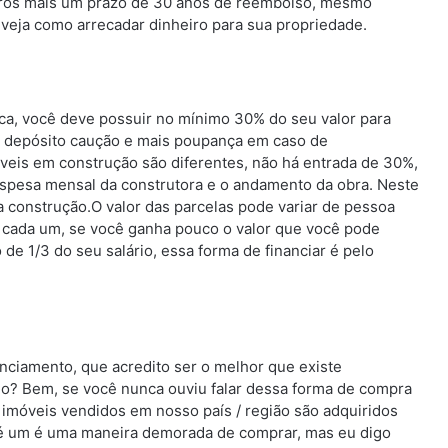
 juros mais um prazo de 30 anos de reembolso, mesmo
 veja como arrecadar dinheiro para sua propriedade.
a, você deve possuir no mínimo 30% do seu valor para
r o depósito caução e mais poupança em caso de
veis em construção são diferentes, não há entrada de 30%,
spesa mensal da construtora e o andamento da obra. Neste
 a construção.O valor das parcelas pode variar de pessoa
e cada um, se você ganha pouco o valor que você pode
 de 1/3 do seu salário, essa forma de financiar é pelo
ciamento, que acredito ser o melhor que existe
io? Bem, se você nunca ouviu falar dessa forma de compra
 imóveis vendidos em nosso país / região são adquiridos
 é um é uma maneira demorada de comprar, mas eu digo