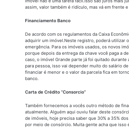
imóvel não é uma tarefa fácil.Isso são juros mais
assim, valor também é ridículo, mas vá em frente e
Financiamento Banco
De acordo com os regulamentos da Caixa Econômic
adquirir um imóvel.Neste registro, poderá utiliza
emergência. Para os imóveis usados, os novos imó
porque depois da entrega da chave você paga a de
caso, o imóvel Grande parte já foi quitado durante
para pessoa, isso vai depender muito do salário d
financiar é menor e o valor da parcela fica em torno
banco.
Carta de Crédito “Consorcio”
Também fornecemos a vocês outro método de finan
atualmente. Alguém aqui ouviu falar deste consórc
de imóveis, hoje precisa saber que 30% a 35% dos
por meio de consórcio. Muita gente acha que isso