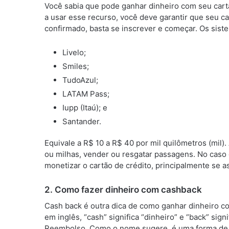
Você sabia que pode ganhar dinheiro com seu car
a usar esse recurso, você deve garantir que seu ca
confirmado, basta se inscrever e começar. Os sis
Livelo;
Smiles;
TudoAzul;
LATAM Pass;
Iupp (Itaú); e
Santander.
Equivale a R$ 10 a R$ 40 por mil quilômetros (mil)
ou milhas, vender ou resgatar passagens. No caso
monetizar o cartão de crédito, principalmente se a
2. Como fazer dinheiro com cashback
Cash back é outra dica de como ganhar dinheiro c
em inglês, “cash” significa “dinheiro” e “back” signi
Reembolso. Como o nome sugere, é uma forma de g